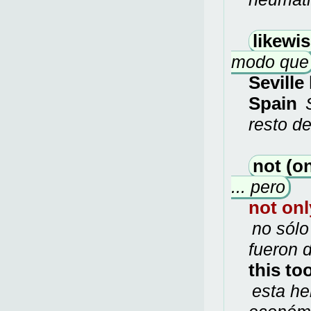
likewi
modo que
Seville
Spain
S
resto d
not (on
... pero
not on
no sólo
fueron 
this to
esta he