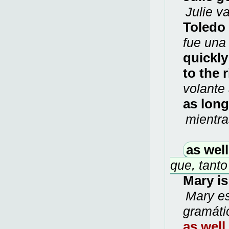
Julie v
Toledo
fue una 
quickl
to the 
volante
as long
mientra
as well
que, tant
Mary i
Mary es
gramáti
as well