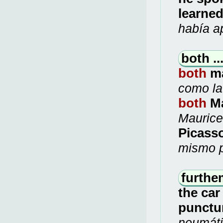
learned
había a
both ..
both
m
como la
both
M
Maurice
Picass
mismo p
furthe
the car
punctu
neumáti