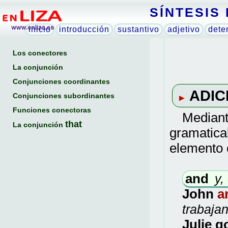
SÍNTESIS
inicio
introducción
sustantivo
adjetivo
dete
Los conectores
La conjunción
Conjunciones coordinantes
ADIC
Conjunciones subordinantes
Funciones conectoras
Mediant
that
La conjunción
gramatica
elemento 
and
y,
John
a
trabaja
Julie 