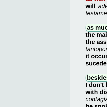
will
ade
testame
as muc
the mai
the ass
tantopo
it occu
sucede 
beside
I don't
with di
contagi
he spo