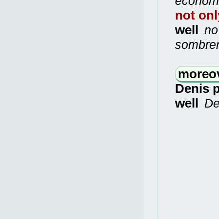
económ
not on
well
no 
sombre
moreo
Denis 
well
Den