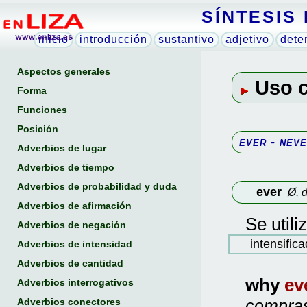
SÍNTESIS
inicio
introducción
sustantivo
adjetivo
dete
Aspectos generales
Uso 
Forma
Funciones
Posición
ever - nev
Adverbios de lugar
Adverbios de tiempo
Adverbios de probabilidad y duda
ever
Ø, d
Adverbios de afirmación
Se util
Adverbios de negación
intensific
Adverbios de intensidad
Adverbios de cantidad
why
ev
Adverbios interrogativos
Adverbios conectores
compras