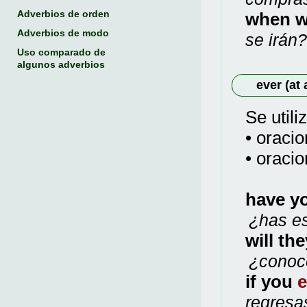
Adverbios de orden
when w
Adverbios de modo
se irán?
Uso comparado de
algunos adverbios
ever (at 
Se utili
• oracio
• oraci
have y
¿has es
will th
¿conoc
if you
e
regresa