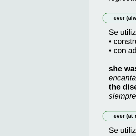
ever (al
Se utili
• const
• con ad
she wa
encanta
the dis
siempre
ever (at 
Se utili