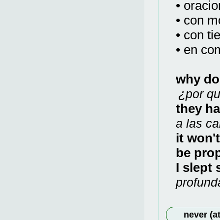
• oracio
• con m
• con t
• en co
why do
¿por qu
they h
a las ca
it won'
be prop
I slept
profund
never (a